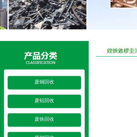
鍥炴敹椤圭
废铜回收
废铝回收
废铁回收